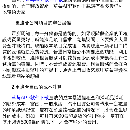
提到的。除了釋放資產，草莓APP软件下载還有很多優勢可
以帶給大家。
1.更適合公司項目的辦公設備
眾所周知，每一分錢都是值得的。如果現階段企業的工程
設備質量更好，就能滿足項目需求。毫無疑問，它要投入大量
資金才能購買。現階段本項目完成後，為實現這一新項目而購
買的設備就是浪費資源。普通日常辦公不需要這個功能，利用
率相對較低。選擇租賃服務可以花費更少的成本來獲得工作任
務所需的設備。同時，不會造成資源浪費。租賃服務商會在合
同到期或主動辦理的前提下，通過上門回收來處理草莓视频在
线观看网站的顧慮。
2.更適合自己的成本計算
草莓APP软件下载
造成的成本是設備租金和消耗品消耗
的額外成本。當然，一般來說，汽車租賃公司會帶來一定數量
的印刷紙標記值，隻有在超過該標記值的情況下，才會產生額
外的成本。例如，每月有5000張印刷紙的信用額度，隻有在
使用超過5000張的情況下，才會有額外的費用。