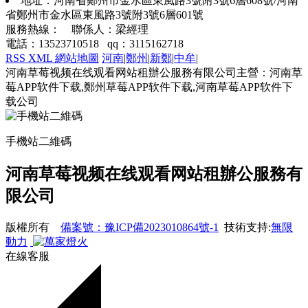
地址：河南省鄭州市金水區東風路3號附3號6層608號/河南
省鄭州市金水區東風路3號附3號6層601號
服務熱線： 聯係人：梁經理
電話：13523710518 qq：3115162718
RSS
XML
網站地圖
河南
|
鄭州
|
新鄭
|
中牟
|
河南草莓视频在线观看网站租辦公服務有限公司主營：河南草
莓APP软件下载,鄭州草莓APP软件下载,河南草莓APP软件下
载公司
手機站二維碼
河南草莓视频在线观看网站租辦公服務有
限公司
版權所有
備案號：豫ICP備2023010864號-1
技術支持:
無限
動力
在線客服