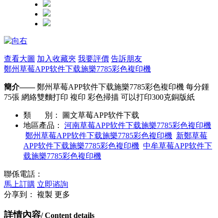
查看大圖
加入收藏夾
我要評價
告訴朋友
鄭州草莓APP软件下载施樂7785彩色複印機
簡介——
鄭州草莓APP软件下载施樂7785彩色複印機 每分鍾
75張 網絡雙麵打印 複印 彩色掃描 可以打印300克銅版紙
類 別：
圖文草莓APP软件下载
地區產品：
河南草莓APP软件下载施樂7785彩色複印機
鄭州草莓APP软件下载施樂7785彩色複印機
新鄭草莓
APP软件下载施樂7785彩色複印機
中牟草莓APP软件下
载施樂7785彩色複印機
聯係電話：
馬上訂購
立即谘詢
分享到：
複製
更多
詳情內容
/ Content details